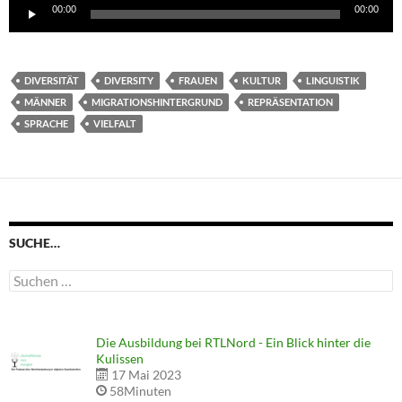
Audio-
00:00
00:00
Player
DIVERSITÄT
DIVERSITY
FRAUEN
KULTUR
LINGUISTIK
MÄNNER
MIGRATIONSHINTERGRUND
REPRÄSENTATION
SPRACHE
VIELFALT
SUCHE…
Suchen
nach:
Die Ausbildung bei RTLNord - Ein Blick hinter die
Kulissen
17 Mai 2023
58Minuten