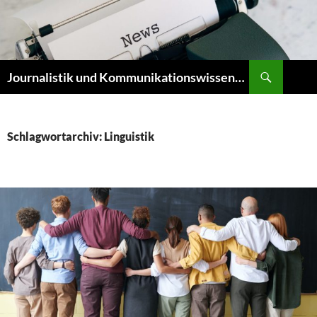
Zum
Inhalt
springen
Suchen
Journalistik und Kommunikationswissenschaft
Schlagwortarchiv: Linguistik