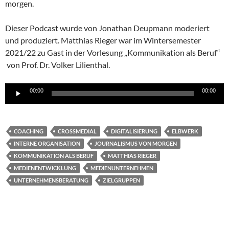
morgen.
Dieser Podcast wurde von Jonathan Deupmann moderiert
und produziert. Matthias Rieger war im Wintersemester
2021/22 zu Gast in der Vorlesung „Kommunikation als Beruf“
von Prof. Dr. Volker Lilienthal.
Audio-
00:00
00:00
Player
COACHING
CROSSMEDIAL
DIGITALISIERUNG
ELBWERK
INTERNE ORGANISATION
JOURNALISMUS VON MORGEN
KOMMUNIKATION ALS BERUF
MATTHIAS RIEGER
MEDIENENTWICKLUNG
MEDIENUNTERNEHMEN
UNTERNEHMENSBERATUNG
ZIELGRUPPEN