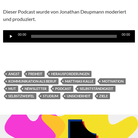
Dieser Podcast wurde von Jonathan Deupmann moderiert
und produziert.
Audio-
00:00
00:00
Player
ANGST
FREIHEIT
HERAUSFORDERUNGEN
KOMMUNIKATION ALS BERUF
MATTHIAS KALLE
MOTIVATION
MUT
NEWSLETTER
PODCAST
SELBSTSTÄNDIGKEIT
SELBSTZWEIFEL
STUDIUM
UNSICHERHEIT
ZIELE