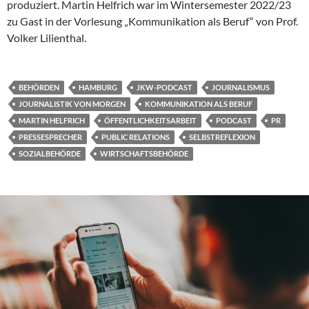
produziert. Martin Helfrich war im Wintersemester 2022/23
zu Gast in der Vorlesung „Kommunikation als Beruf“ von Prof.
Volker Lilienthal.
BEHÖRDEN
HAMBURG
JKW-PODCAST
JOURNALISMUS
JOURNALISTIK VON MORGEN
KOMMUNIKATION ALS BERUF
MARTIN HELFRICH
ÖFFENTLICHKEITSARBEIT
PODCAST
PR
PRESSESPRECHER
PUBLIC RELATIONS
SELBSTREFLEXION
SOZIALBEHÖRDE
WIRTSCHAFTSBEHÖRDE