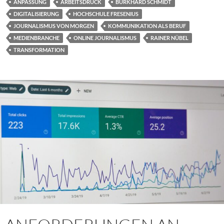
ANPASSUNG
ARBEITSDRUCK
BURKHARD SCHMIDT
DIGITALISIERUNG
HOCHSCHULE FRESENIUS
JOURNALISMUS VON MORGEN
KOMMUNIKATION ALS BERUF
MEDIENBRANCHE
ONLINE JOURNALISMUS
RAINER NÜBEL
TRANSFORMATION