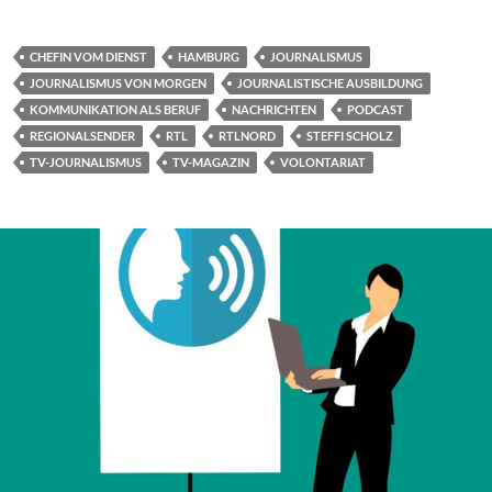
CHEFIN VOM DIENST
HAMBURG
JOURNALISMUS
JOURNALISMUS VON MORGEN
JOURNALISTISCHE AUSBILDUNG
KOMMUNIKATION ALS BERUF
NACHRICHTEN
PODCAST
REGIONALSENDER
RTL
RTLNORD
STEFFI SCHOLZ
TV-JOURNALISMUS
TV-MAGAZIN
VOLONTARIAT